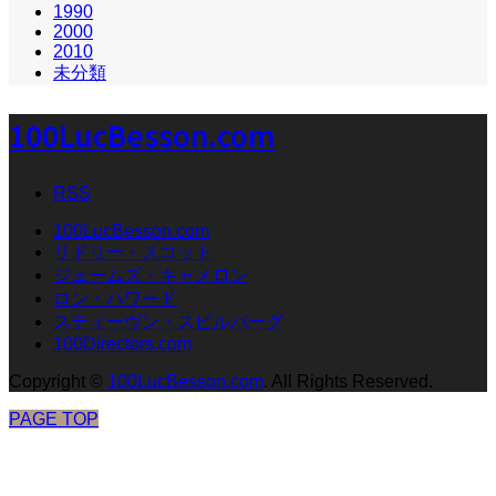
1990
2000
2010
未分類
100LucBesson.com
RSS
100LucBesson.com
リドリー・スコット
ジェームズ・キャメロン
ロン・ハワード
スティーヴン・スピルバーグ
100Directors.com
Copyright
©
100LucBesson.com
. All Rights Reserved.
PAGE TOP