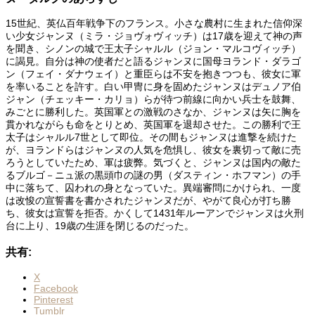
15世紀、英仏百年戦争下のフランス。小さな農村に生まれた信仰深
い少女ジャンヌ（ミラ・ジョヴォヴィッチ）は17歳を迎えて神の声
を聞き、シノンの城で王太子シャルル（ジョン・マルコヴィッチ）
に謁見。自分は神の使者だと語るジャンヌに国母ヨランド・ダラゴ
ン（フェイ・ダナウェイ）と重臣らは不安を抱きつつも、彼女に軍
を率いることを許す。白い甲冑に身を固めたジャンヌはデュノア伯
ジャン（チェッキー・カリョ）らが待つ前線に向かい兵士を鼓舞、
みごとに勝利した。英国軍との激戦のさなか、ジャンヌは矢に胸を
貫かれながらも命をとりとめ、英国軍を退却させた。この勝利で王
太子はシャルル7世として即位。その間もジャンヌは進撃を続けた
が、ヨランドらはジャンヌの人気を危惧し、彼女を裏切って敵に売
ろうとしていたため、軍は疲弊。気づくと、ジャンヌは国内の敵た
るブルゴ－ニュ派の黒頭巾の謎の男（ダスティン・ホフマン）の手
中に落ちて、囚われの身となっていた。異端審問にかけられ、一度
は改悛の宣誓書を書かされたジャンヌだが、やがて良心が打ち勝
ち、彼女は宣誓を拒否。かくして1431年ルーアンでジャンヌは火刑
台に上り、19歳の生涯を閉じるのだった。
共有:
X
Facebook
Pinterest
Tumblr