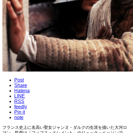
Post
Share
Hatena
LINE
RSS
feedly
Pin it
note
フランス史上に名高い聖女ジャンヌ・ダルクの生涯を描いた大河ロ
マン。監督は「フィフス・エレメント」のリュック・ベッソンで、