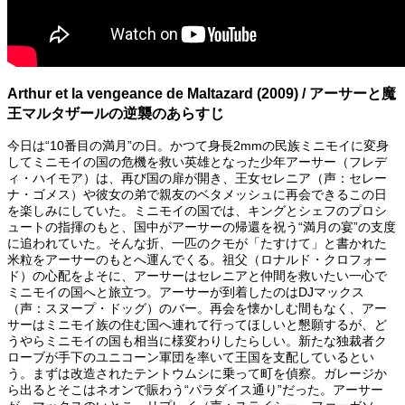
Arthur et la vengeance de Maltazard (2009) / アーサーと魔
王マルタザールの逆襲のあらすじ
今日は“10番目の満月”の日。かつて身長2mmの民族ミニモイに変身
してミニモイの国の危機を救い英雄となった少年アーサー（フレデ
ィ・ハイモア）は、再び国の扉が開き、王女セレニア（声：セレー
ナ・ゴメス）や彼女の弟で親友のベタメッシュに再会できるこの日
を楽しみにしていた。ミニモイの国では、キングとシェフのプロシ
ュートの指揮のもと、国中がアーサーの帰還を祝う“満月の宴”の支度
に追われていた。そんな折、一匹のクモが「たすけて」と書かれた
米粒をアーサーのもとへ運んでくる。祖父（ロナルド・クロフォー
ド）の心配をよそに、アーサーはセレニアと仲間を救いたい一心で
ミニモイの国へと旅立つ。アーサーが到着したのはDJマックス
（声：スヌープ・ドッグ）のバー。再会を懐かしむ間もなく、アー
サーはミニモイ族の住む国へ連れて行ってほしいと懇願するが、ど
うやらミニモイの国も相当に様変わりしたらしい。新たな独裁者ク
ローブが手下のユニコーン軍団を率いて王国を支配しているとい
う。まずは改造されたテントウムシに乗って町を偵察。ガレージか
ら出るとそこはネオンで賑わう“パラダイス通り”だった。アーサー