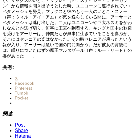
が、マックスのいとこ・リプレイ（声：ステイシー・ファーガソ
ン）から情報を聞き出そうとした時、ユニコーンに連行されていく
ベタメッシュを発見。マックスと彼のもう一人のいとこ・スノー
（声：ウィル・アイ・アム）が気を逸らしている間に、アーサーと
ベタメッシュは逃げ出した。二人はユニコーンや巨大ネズミをかわ
しなんとか逃げ切り、無事に王宮へ到着する。キングと国中の歓迎
を受けるアーサーは、仲間たちが無事に生きていることを喜ぶが、
そこにはセレニアの姿はなかった。その時セレニアが戻ったという
報が入り、アーサーは急いで国の門に向かう。だが彼女の背後に
は、眠りについたはずの魔王マルタザール（声：ルー・リード）の
姿があった……。
共有:
X
Facebook
Pinterest
Tumblr
Pocket
関連
Post
Share
Hatena