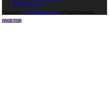
100Directors.com
Copyright
©
100LucBesson.com
. All Rights Reserved.
PAGE TOP