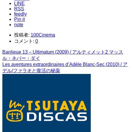
LINE
RSS
feedly
Pin it
note
投稿者:
100Cinema
コメント:
0
Banlieue 13 – Ultimatum (2009) / アルティメット2 マッス
ル・ネバー・ダイ
Les aventures extraordinaires d’Adèle Blanc-Sec (2010) / ア
デル/ファラオと復活の秘薬