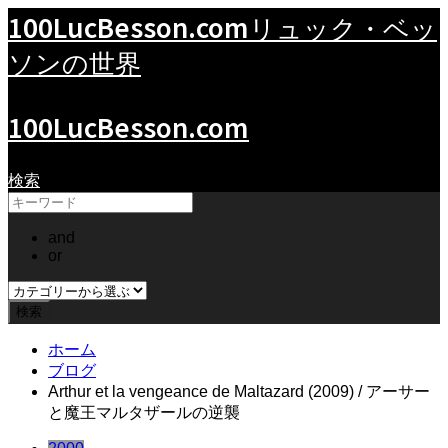
100LucBesson.com
リュック・ベッ
ソンの世界
100LucBesson.com
検索
and
or
ホーム
ブログ
Arthur et la vengeance de Maltazard (2009) / アーサー
と魔王マルタザールの逆襲