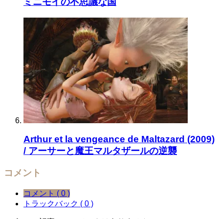
ミニモイの不思議な国
Arthur et la vengeance de Maltazard (2009)
/ アーサーと魔王マルタザールの逆襲
コメント
コメント ( 0 )
トラックバック ( 0 )