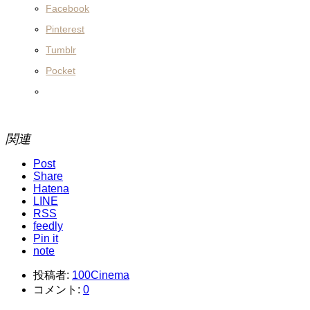
Facebook
Pinterest
Tumblr
Pocket
関連
Post
Share
Hatena
LINE
RSS
feedly
Pin it
note
投稿者:
100Cinema
コメント:
0