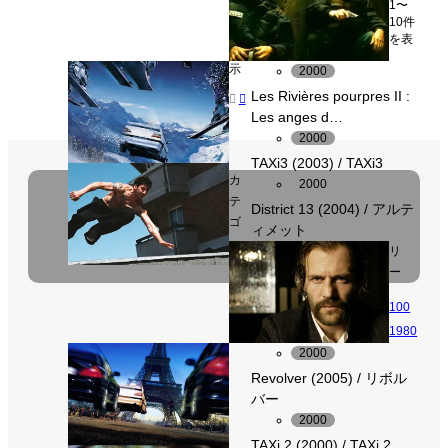
1〜
10件
を表
示
2000
Les Rivières pourpres II :


Les anges d…
2000
TAXi3 (2003) / TAXi3
カ
2000
テ
District 13 (2004) / アルテ
ゴ
ィメット
リ
ー
100
1980
2000
Revolver (2005) / リボル
バー
2000
TAXi 2 (2000) / TAXi 2