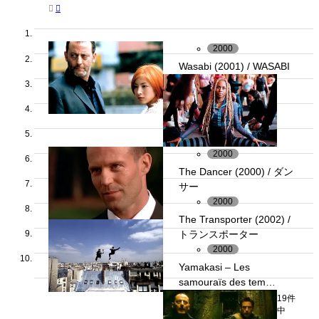


2000
Wasabi (2001) / WASABI
2000
The Dancer (2000) / ダン
サー
2000
The Transporter (2002) /
トランスポーター
2000
Yamakasi – Les
samouraïs des tem…
19件
中