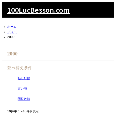
100LucBesson.com
ホーム
100LucBesson.com
ブログ
2000
2000
検索
並べ替え条件
新しい順
古い順
閲覧数順
19件中 1〜10件を表示